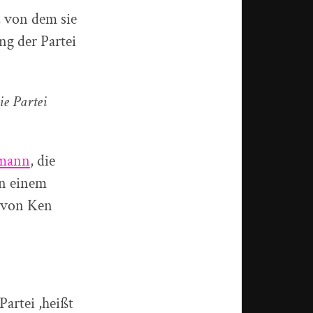
, von dem sie
ng der Partei
ie Partei
dmann
, die
on einem
e von Ken
Partei ,heißt