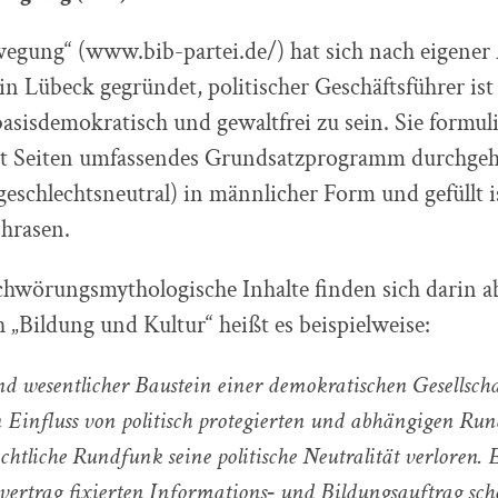
wegung“ (www.bib-partei.de/) hat sich nach eigener
n Lübeck gegründet, politischer Geschäftsführer ist
asisdemokratisch und gewaltfrei zu sein. Sie formuli
ht Seiten umfassendes Grundsatzprogramm durchge
geschlechtsneutral) in männlicher Form und gefüllt is
Phrasen.
chwörungsmythologische Inhalte finden sich darin 
 „Bildung und Kultur“ heißt es beispielweise:
nd wesentlicher Baustein einer demokratischen Gesellsch
 Einfluss von politisch protegierten und abhängigen Ru
echtliche Rundfunk seine politische Neutralität verloren. 
ertrag fixierten Informations‐ und Bildungsauftrag sch