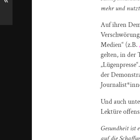
«
mehr und nutzt 
Auf ihren Dem
Verschwörungsf
Medien“ (z.B.
gelten, in der
„Lügenpresse“.
der Demonstra
Journalist*inn
Und auch unte
Lektüre offens
Gesundheit ist 
auf die Schaffu