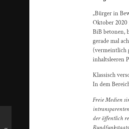
„Bürger in Be
Oktober 2020 i
BiB betonen, b
gerade mal ac
(vermeintlich 
inhaltsleeren 
Klassisch vers
In dem Bereich
Freie Medien si
intransparenten
der öffentlich r
Rundfunkstaatsv