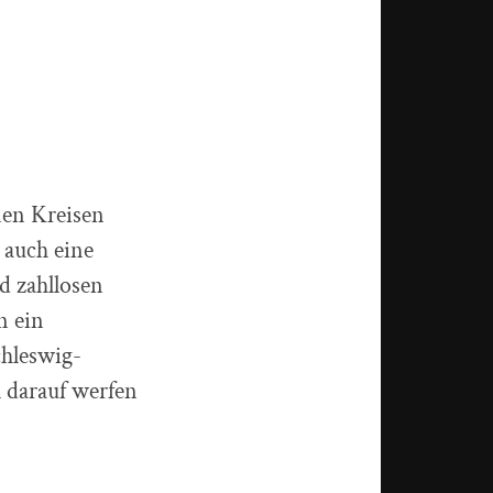
nen Kreisen
auch eine
d zahllosen
n ein
chleswig-
 darauf werfen