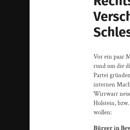
Recht
Versc
Schle
Vor ein paar M
rund um die d
Partei gründe
internen Mach
Wirrwarr neuer
Holstein, bzw.
wollen:
Bürger in Be