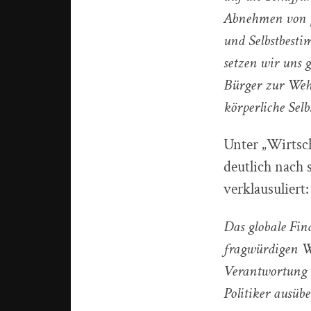
Abnehmen von p
und Selbstbesti
setzen wir uns 
Bürger zur Wehr
körperliche Sel
Unter „Wirtsch
deutlich nach 
verklausuliert:
Das globale Fi
fragwürdigen Wi
Verantwortung t
Politiker ausübe