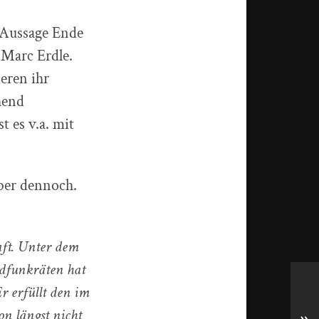
 Aussage Ende
 Marc Erdle.
eren ihr
hend
t es v.a. mit
aber dennoch.
aft. Unter dem
ndfunkräten hat
Er erfüllt den im
on längst nicht