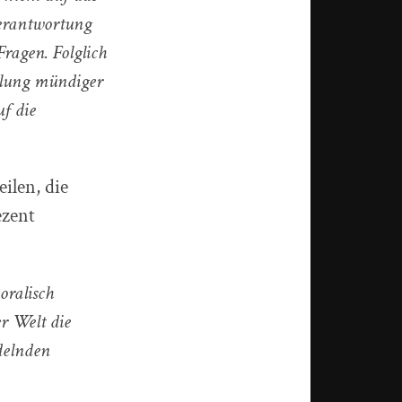
verantwortung
ragen. Folglich
dlung mündiger
f die
ilen, die
ezent
oralisch
r Welt die
delnden