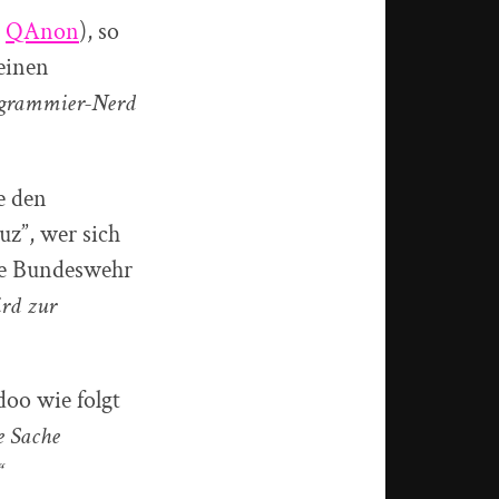
/
QAnon
), so
 einen
grammier-Nerd
e den
uz”, wer sich
die Bundeswehr
rd zur
doo wie folgt
e Sache
“