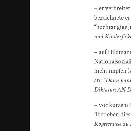
– er verbreit
bezeichnete er
“hochrangige[n
und Kinderfick
– auf Hildman
Nationalsozial
nicht impfen l
an:
“Dann kann 
Diktatur! AN 
– vor kurzem ä
über eben die
Kopfschüsse zu 