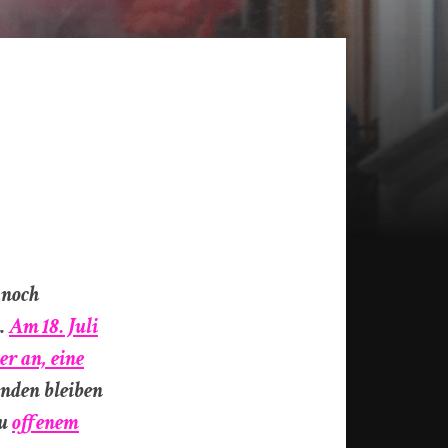
 noch
n.
Am 18. Juli
er an, eine
nden bleiben
zu
offenem