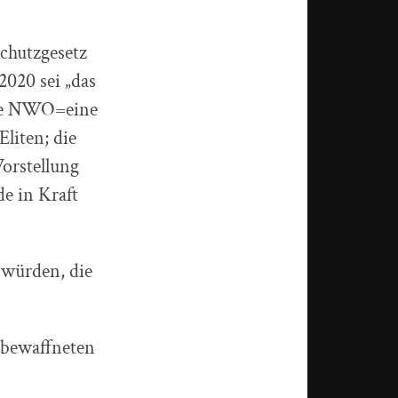
chutzgesetz
020 sei „das
die NWO=eine
liten; die
orstellung
de in Kraft
 würden, die
 bewaffneten