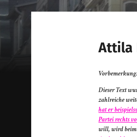
Attil
Vorbemerkung
Dieser Text wu
zahlreiche weit
hat er beispiel
Partei rechts v
will, wird bei