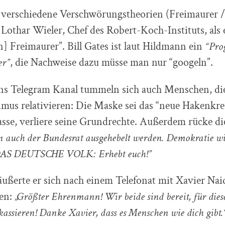
et verschiedene Verschwörungstheorien (Freimaurer 
 Lothar Wieler, Chef des Robert-Koch-Instituts, als
] Freimaurer”. Bill Gates ist laut Hildmann ein
“Pro
er”
, die Nachweise dazu müsse man nur “googeln”.
ns Telegram Kanal tummeln sich auch Menschen, di
imus relativieren: Die Maske sei das “neue Hakenkre
asse, verliere seine Grundrechte. Außerdem rücke 
auch der Bundesrat ausgehebelt werden. Demokratie wi
DAS DEUTSCHE VOLK: Erhebt euch!”
ußerte er sich nach einem Telefonat mit Xavier Nai
sen:
„Größter Ehrenmann! Wir beide sind bereit, für dies
kassieren! Danke Xavier, dass es Menschen wie dich gibt.