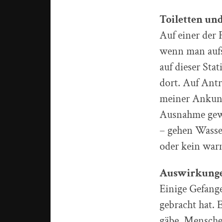
Toiletten un
Auf einer der 
wenn man aufs
auf dieser Sta
dort. Auf Antr
meiner Ankunft
Ausnahme gewe
– gehen Wasse
oder kein war
Auswirkunge
Einige Gefang
gebracht hat. 
gäbe, Mensche