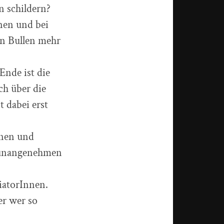
n schildern?
nen und bei
en Bullen mehr
Ende ist die
ch über die
t dabei erst
nnen und
t unangenehmen
iatorInnen.
er wer so