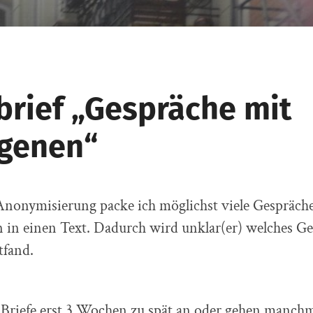
brief „Gespräche mit
genen“
Anonymisierung packe ich möglichst viele Gespräch
 in einen Text. Dadurch wird unklar(er) welches G
tfand.
Briefe erst 3 Wochen zu spät an oder gehen manchm