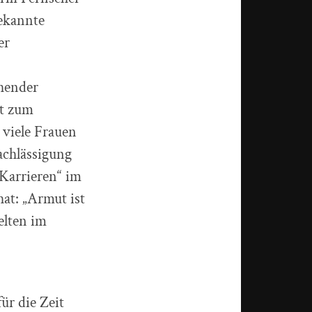
bekannte
er
ehender
it zum
 viele Frauen
nachlässigung
„Karrieren“ im
at: „Armut ist
elten im
r die Zeit