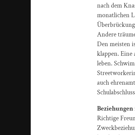
nach dem Knast
monatlichen L
Überbrückungsg
Andere träume
Den meisten is
klappen. Eine
leben. Schwimm
Streetworkeri
auch ehrenamtl
Schulabschluss
Beziehungen 
Richtige Freun
Zweckbeziehun