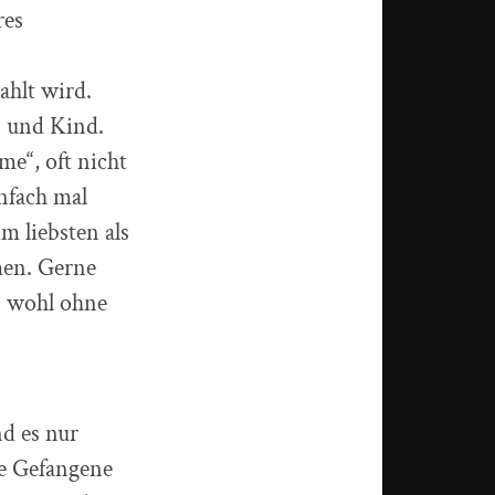
res
ahlt wird.
n und Kind.
me“, oft nicht
nfach mal
m liebsten als
men. Gerne
s wohl ohne
d es nur
e Gefangene