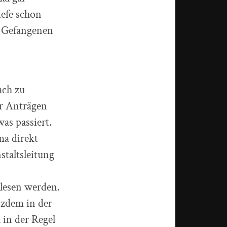
efe schon
r Gefangenen
ach zu
er Anträgen
as passiert.
ma direkt
staltsleitung
elesen werden.
tzdem in der
in der Regel