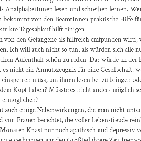
ls AnalphabetInnen lesen und schreiben lernen. Wer
n bekommt von den BeamtInnen praktische Hilfe fü
trikte Tagesablauf hilft einigen.
 von den Gefangene als hilfreich emfpunden wird, w
en. Ich will auch nicht so tun, als würden sich alle 
ichen Aufenthalt schön zu reden. Das würde an der R
t es nicht ein Armutszeugnis für eine Gesellschaft,
einsperren muss, um ihnen lesen bei zu bringen ode
dem Kopf haben? Müsste es nicht anders möglich sei
u ermöglichen?
t auch einige Nebenwirkungen, die man nicht unte
rd von Frauen berichtet, die voller Lebensfreude re
Monaten Knast nur noch apathisch und depressiv 
ige verbringen gar den Großteil ihrere Zeit hier v