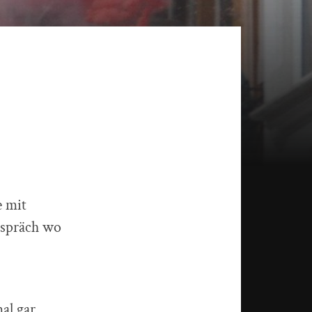
e mit
espräch wo
al gar