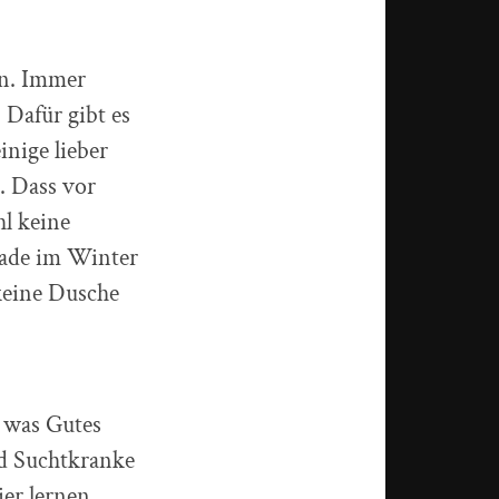
en. Immer
Dafür gibt es
inige lieber
. Dass vor
hl keine
rade im Winter
keine Dusche
 was Gutes
und Suchtkranke
er lernen