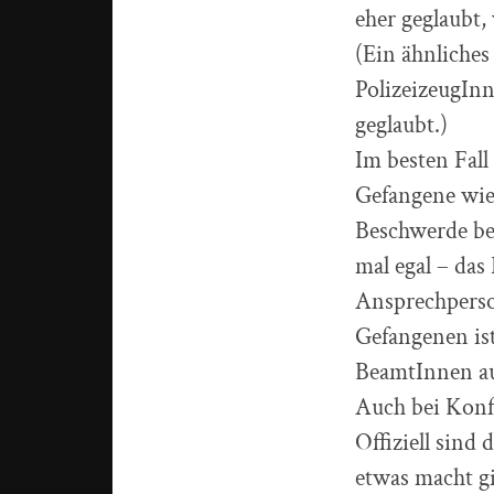
eher geglaubt,
(Ein ähnliches
PolizeizeugIn
geglaubt.)
Im besten Fall
Gefangene wied
Beschwerde bei
mal egal – das 
Ansprechperso
Gefangenen is
BeamtInnen a
Auch bei Konf
Offiziell sind
etwas macht gil