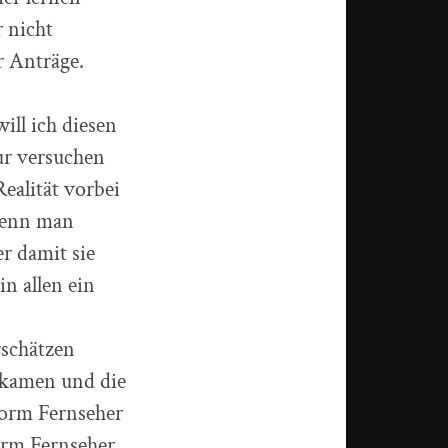
 nicht
r Anträge.
ill ich diesen
nur versuchen
ealität vorbei
 wenn man
r damit sie
n allen ein
rschätzen
inkamen und die
vorm Fernseher
orm Fernseher