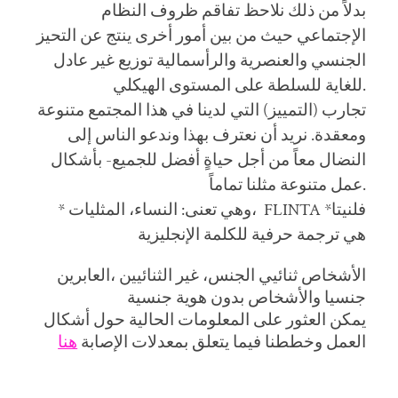
بدلاً من ذلك نلاحظ تفاقم ظروف النظام
الإجتماعي حيث من بين أمور أخرى ينتج عن التحيز
الجنسي والعنصرية والرأسمالية توزيع غير عادل
للغاية للسلطة على المستوى الهيكلي.
تجارب (التمييز) التي لدينا في هذا المجتمع متنوعة
ومعقدة. نريد أن نعترف بهذا وندعو الناس إلى
النضال معاً من أجل حياةٍ أفضل للجميع- بأشكال
عمل متنوعة مثلنا تماماً.
* وهي تعنى: النساء، المثليات، FLINTA فلنيتا*
هي ترجمة حرفية للكلمة الإنجليزية
الأشخاص ثنائيي الجنس، غير الثنائيين ،العابرين
جنسيا والأشخاص بدون هوية جنسية
يمكن العثور على المعلومات الحالية حول أشكال
العمل وخططنا فيما يتعلق بمعدلات الإصابة
هنا