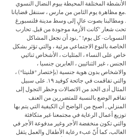
الأنشطة المختلفة المحيطة بيوم النضال النسوي
.مع مظاهرة يوم الثامن من مارس ، سننقل قضايانا
ومطالبنا بصوت عالٍ إلى وسط مدينة فلنسبورغ .
تحت شعار “كانت الأزمة موجودة من قبل. تحارب
النسويات- كل يوم! “ „نود أن نجعل المشاكل
الخاصة بالنوع الاجتماعي مرئية ، والتي تؤثر بشكل
خاص على النساء ، المثليات ، الأشخاص ثنائيي
الجنس ، غير الثنائيين ، العابرين جنسيا ،
والاشخاص بدون هوية جنسية (بإختصار *فلنيتا*) ،
والتي تفاقمت في جائحة كوفيد ١٩. على سبيل
المثال أدى الحد من الاتصالات وحظر التجول إلى
تفاقم الوضع بالنسبة للمتضررين من العنف
المنزلي , أصبح من الواضح أن الكيفية التي يتم بها
توزيع أعمال الرعاية في مجتمعنا غير متكافئة
والتي تكون منخفضة الأجر وغير مدفوعة الأجر في
الغالب، كما أَنّ عبء رعاية الأطفال والعمل يثقل