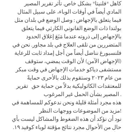
كاهل *فلنيتا* بشكل خاص. تأثر تقرير المصير
المادي أيضاً في أوقات الوباء، على سبيل المثال
فيما يتعلق بالإجهاض : وصل الوضع في بلدان مثل
بولندا ذات الوضع القانوني الكارثي فيما يتعلق
بالإجهاض إلى ذروته عندما مَنَعَ إغلاق الحدود
المتضررين من تلقى العلاج في بلد مجاور. نحن في
فلنسبورغ نناضل أيضاً من أجل إمداد ثابت للرعاية
(الإجهاض الآمن) لأن الوقت يمضي، ستوقف
مستشفى دياكو خدمات الإجهاض في وقت مبكر
من عام ٢٠٢٣ وستقوم بذلك بالأحرى حمايةً
للمعتقدات الكاثوليكية بدلاً من حماية حق تقرير
المصير بشأن الحمل غير المرغوب .
هذه مجرد أمثلة قليلة ونحن ندعوكم للمساهمة في
مزيد من الموضوعات ووجهات النظر!
نود أن نؤكد أن هذه الضغوط والمشاكل ليست بأي
حال من الأحوال مجرد نتائج مؤقتة لوباء كوفيد ١٩.