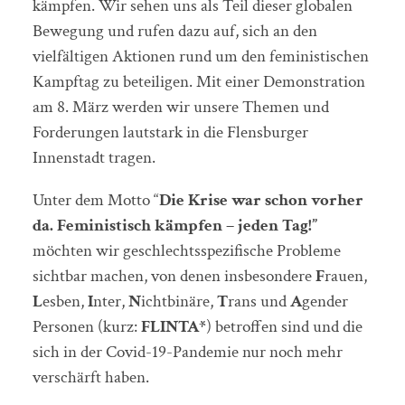
kämpfen. Wir sehen uns als Teil dieser globalen
Bewegung und rufen dazu auf, sich an den
vielfältigen Aktionen rund um den feministischen
Kampftag zu beteiligen. Mit einer Demonstration
am 8. März werden wir unsere Themen und
Forderungen lautstark in die Flensburger
Innenstadt tragen.
Unter dem Motto “
Die Krise war schon vorher
da. Feministisch kämpfen – jeden Tag!”
möchten wir geschlechtsspezifische Probleme
sichtbar machen, von denen insbesondere
F
rauen,
L
esben,
I
nter,
N
ichtbinäre,
T
rans und
A
gender
Personen (kurz:
FLINTA*
) betroffen sind und die
sich in der Covid-19-Pandemie nur noch mehr
verschärft haben.