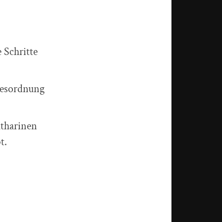
 Schritte
gesordnung
atharinen
t.