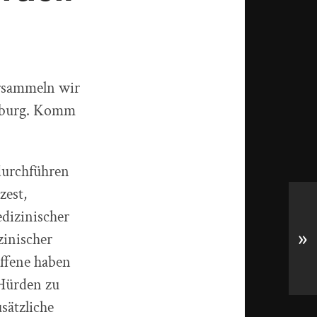
ersammeln wir
nsburg. Komm
durchführen
zest,
dizinischer
zinischer
»
offene haben
 Hürden zu
sätzliche