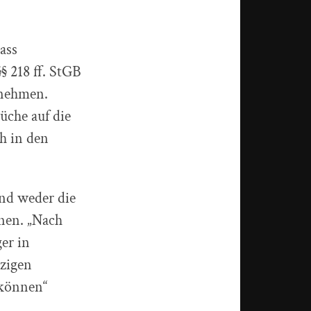
ass
§ 218 ff. StGB
nnehmen.
üche auf die
h in den
nd weder die
nen. „Nach
er in
zigen
 können“