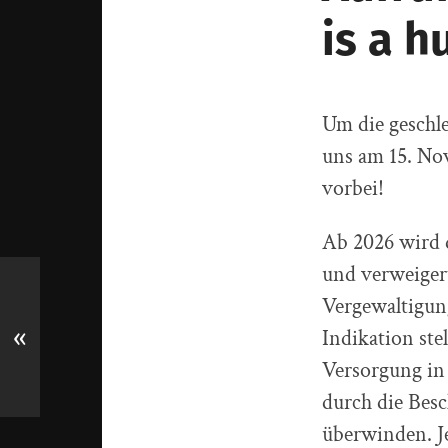
is a h
Um die geschle
uns am 15. No
vorbei!
Ab 2026 wird 
und verweigert
Vergewaltigun
Indikation stel
«
Versorgung in 
durch die Bes
überwinden. Je