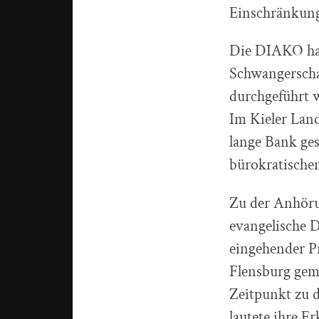
Einschränkung 
Die DIAKO hat 
Schwangerschaf
durchgeführt 
Im Kieler Lan
lange Bank ge
bürokratischen
Zu der Anhöru
evangelische 
eingehender P
Flensburg gem
Zeitpunkt zu 
lautete ihre Er