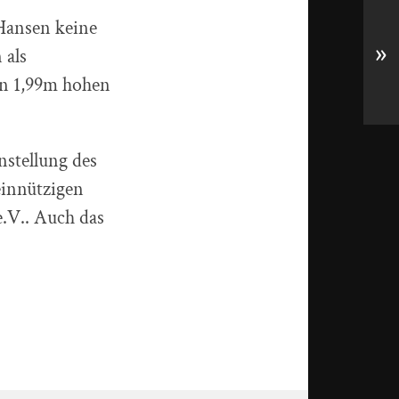
Hansen keine
»
 als
den 1,99m hohen
stellung des
einnützigen
e.V.. Auch das