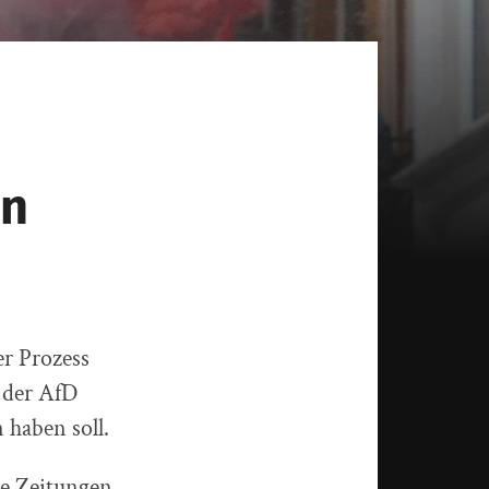
en
r Prozess
g der AfD
haben soll.
re Zeitungen