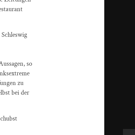
estaurant
 Schleswig
Aussagen, so
inksextreme
fungen zu
lbst bei der
schubst