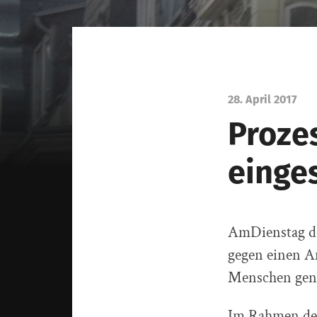
28. April 2017
Proze
einges
AmDienstag de
gegen einen An
Menschen genö
Im Rahmen der