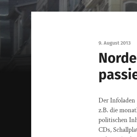
9. August 2013
Norde
passi
Der Infoladen 
z.B. die monat
politischen Inh
CDs, Schallpla