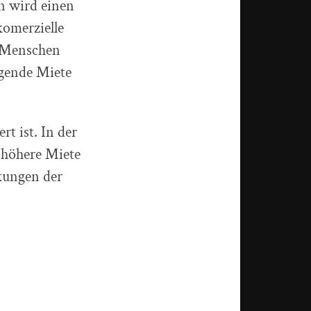
en wird einen
komerzielle
h Menschen
igende Miete
rt ist. In der
m höhere Miete
kungen der