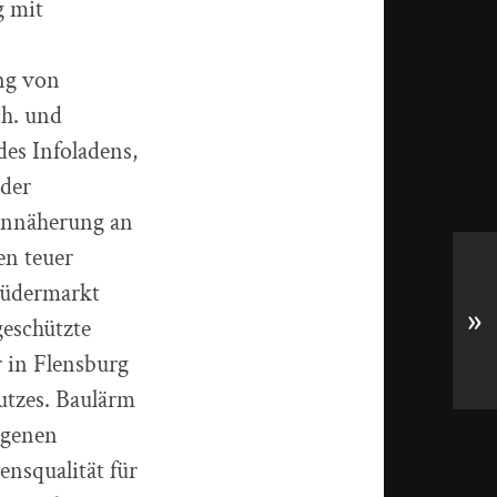
g mit
ng von
ch. und
des Infoladens,
 der
 Annäherung an
en teuer
 Südermarkt
»
eschützte
r in Flensburg
utzes. Baulärm
igenen
nsqualität für