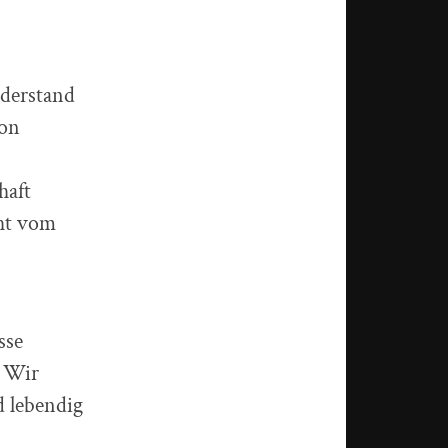
derstand
von
haft
cht vom
sse
! Wir
d lebendig