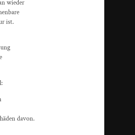
an wieder
chenbare
r ist.
tung
e
:
n
chäden davon.