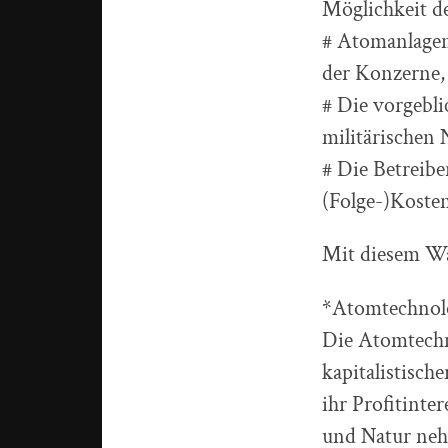
Möglichkeit d
# Atomanlagen 
der Konzerne,
# Die vorgebli
militärischen
# Die Betreibe
(Folge-)Kosten
Mit diesem Wa
*Atomtechnolo
Die Atomtechn
kapitalistisc
ihr Profitint
und Natur nehm