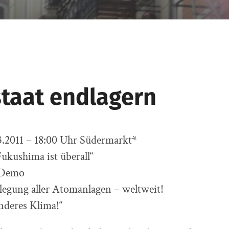
taat endlagern
.2011 – 18:00 Uhr Südermarkt*
kushima ist überall“
 Demo
lllegung aller Atomanlagen – weltweit!
nderes Klima!“