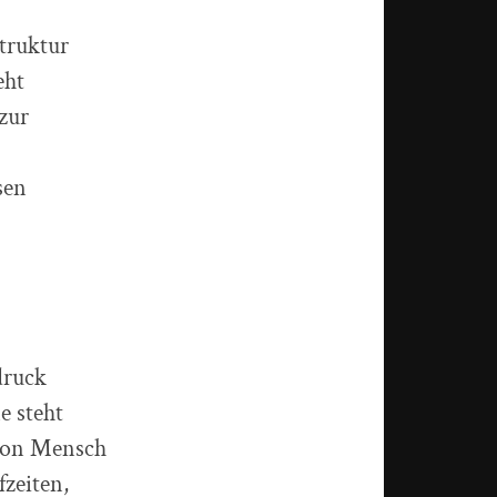
struktur
eht
zur
sen
druck
e steht
 von Mensch
fzeiten,