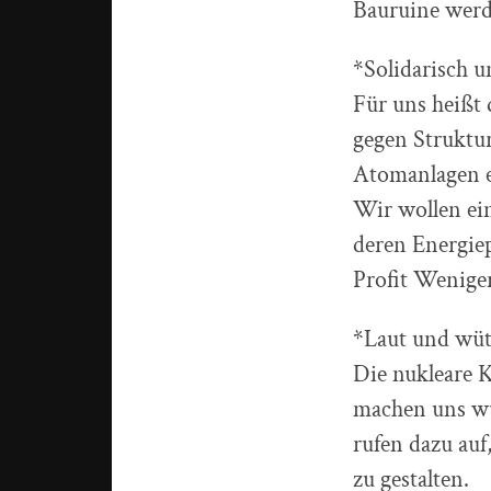
Bauruine werd
*Solidarisch un
Für uns heißt
gegen Struktur
Atomanlagen e
Wir wollen ein
deren Energiep
Profit Wenige
*Laut und wü
Die nukleare K
machen uns wü
rufen dazu au
zu gestalten.