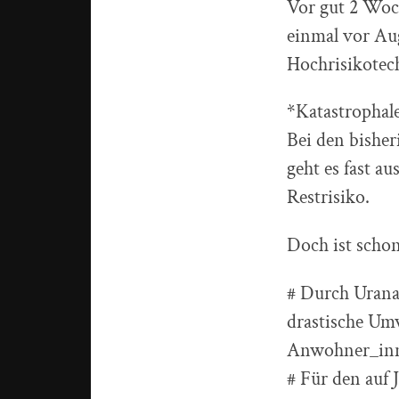
Vor gut 2 Woc
einmal vor Au
Hochrisikotech
*Katastrophal
Bei den bisher
geht es fast a
Restrisiko.
Doch ist scho
# Durch Urana
drastische Um
Anwohner_inne
# Für den auf 