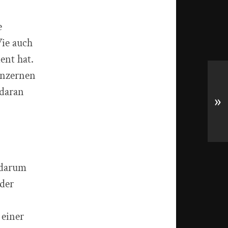
e
Wie auch
ent hat.
onzernen
 daran
»
 darum
 der
 einer