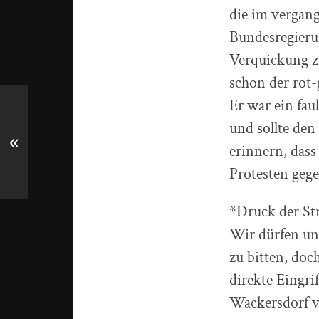
die im vergan
Bundesregierun
Verquickung z
schon der rot-
Er war ein fa
und sollte de
«
erinnern, dass
Protesten gege
*Druck der St
Wir dürfen uns
zu bitten, doc
direkte Eingri
Wackersdorf ve